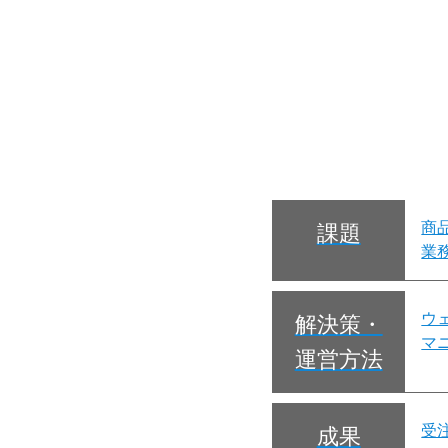
商
課題
業
ウ
解決策・
マ
運営方法
受
成果