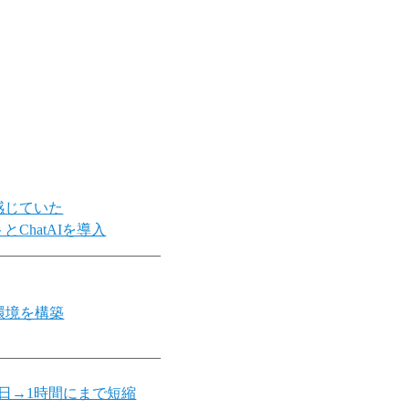
感じていた
hatAIを導入
環境を構築
日→1時間にまで短縮